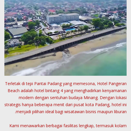
Terletak di tepi Pantai Padang yang memesona, Hotel Pangeran
Beach adalah hotel bintang 4 yang menghadirkan kenyamanan
modern dengan sentuhan budaya Minang. Dengan lokasi
strategis hanya beberapa menit dari pusat kota Padang, hotel ini
menjadi pilihan ideal bagi wisatawan bisnis maupun liburan.
Kami menawarkan berbagai fasilitas lengkap, termasuk kolam