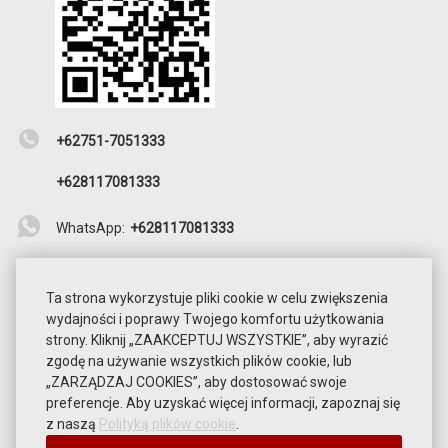
+62751-7051333
+628117081333
WhatsApp:
+628117081333
reservation@beach.hotelpangeran.com
Ta strona wykorzystuje pliki cookie w celu zwiększenia
Nie mam czasu na rozmowy telefoniczne? Chcesz
wydajności i poprawy Twojego komfortu użytkowania
zarezerwować pokój szybko i bez obaw, że będzie on
strony. Kliknij „ZAAKCEPTUJ WSZYSTKIE”, aby wyrazić
na pewno będzie gotowy do ciebie w wyznaczonym
zgodę na używanie wszystkich plików cookie, lub
czasie? Proszę skorzystać z formularza rezerwacji
„ZARZĄDZAJ COOKIES”, aby dostosować swoje
online i uzyskać najlepsze ceny!
preferencje. Aby uzyskać więcej informacji, zapoznaj się
z naszą
Polityką plików cookie
.
ZAREZERWOWAĆ