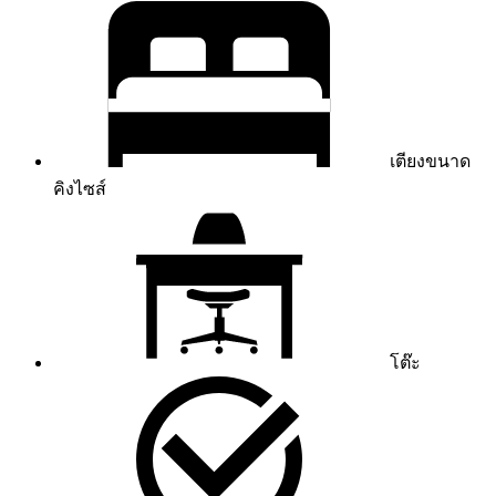
เตียงขนาด
คิงไซส์
โต๊ะ