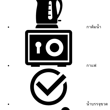
กาต้มน้ำ
กาแฟ
น้ำบรรจุขวด