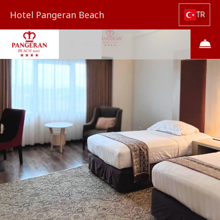
Hotel Pangeran Beach
TR
MENÜ