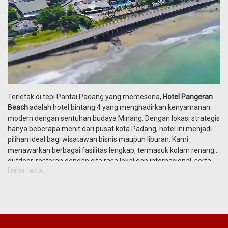
Terletak di tepi Pantai Padang yang memesona,
Hotel Pangeran
Beach
adalah hotel bintang 4 yang menghadirkan kenyamanan
modern dengan sentuhan budaya Minang. Dengan lokasi strategis
hanya beberapa menit dari pusat kota Padang, hotel ini menjadi
pilihan ideal bagi wisatawan bisnis maupun liburan. Kami
menawarkan berbagai fasilitas lengkap, termasuk kolam renang
outdoor, restoran dengan cita rasa lokal dan internasional, serta
Daha fazla
ballroom mewah untuk kebutuhan meeting, konferensi, maupun
resepsi pernikahan. Menyediakan suasana romantis tepi pantai,
hotel kami juga dikenal sebagai salah satu
venue wedding terbaik
di Padang.
Nikmati kenyamanan kamar dengan pemandangan laut atau kota