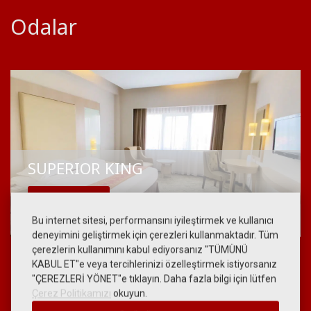
yang memukau, layanan ramah, dan akses mudah ke destinasi
Odalar
populer seperti
Pantai Air Manis
dan
kawasan kuliner
Minangkabau
. Untuk pengalaman menginap terbaik, pesan
langsung di website resmi kami dan dapatkan harga spesial.
SUPERIOR KING
FIYAT TEKLIFI AL
Bu internet sitesi, performansını iyileştirmek ve kullanıcı
deneyimini geliştirmek için çerezleri kullanmaktadır. Tüm
çerezlerin kullanımını kabul ediyorsanız "TÜMÜNÜ
KABUL ET"e veya tercihlerinizi özelleştirmek istiyorsanız
"ÇEREZLERİ YÖNET"e tıklayın. Daha fazla bilgi için lütfen
Çerez Politikamızı
okuyun.