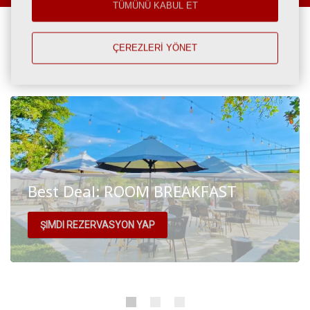
TÜMÜNÜ KABUL ET
Özel teklifler
ÇEREZLERİ YÖNET
Best Deal: ROOM BREAKFAST
ŞIMDI REZERVASYON YAP
Room includes : - Daily Breakfast for 2 persons. - Free Wi -
Fi throughout hotel area. - Complimentary Mineral Wate...