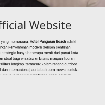
icial Website
ng yang memesona,
Hotel Pangeran Beach
adalah
dirkan kenyamanan modern dengan sentuhan
 strategis hanya beberapa menit dari pusat kota
han ideal bagi wisatawan bisnis maupun liburan.
ilitas lengkap, termasuk kolam renang outdoor,
al dan internasional, serta ballroom mewah untuk
i, maupun resepsi pernikahan. Menyediakan
 hotel kami juga dikenal sebagai salah satu
venue
ngan pemandangan laut atau kota yang memukau,
ah ke destinasi populer seperti
Pantai Air Manis