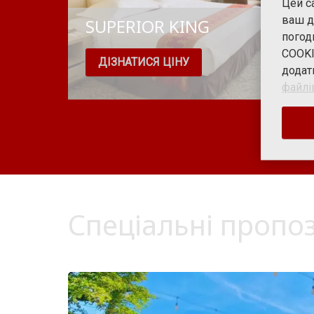
Цей с
ваш д
SUPERIOR KING
погод
COOKI
ДІЗНАТИСЯ ЦІНУ
додат
файлі
Спеціальні пропоз