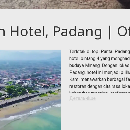
 Hotel, Padang | Off
Terletak di tepi Pantai Pada
hotel bintang 4 yang mengha
budaya Minang. Dengan lokasi
Padang, hotel ini menjadi pili
Kami menawarkan berbagai fas
restoran dengan cita rasa lok
kebutuhan meeting, konferens
Детальнiше
suasana romantis tepi pantai,
wedding terbaik di Padang.
Nikmati kenyamanan kamar de
layanan ramah, dan akses mud