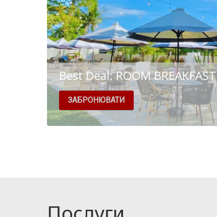
Best Deal: ROOM BREAKFAST
ЗАБРОНЮВАТИ
Room includes : - Daily Breakfast for 2 persons
hotel area. - Complimentary Mineral Wate...
Послуги