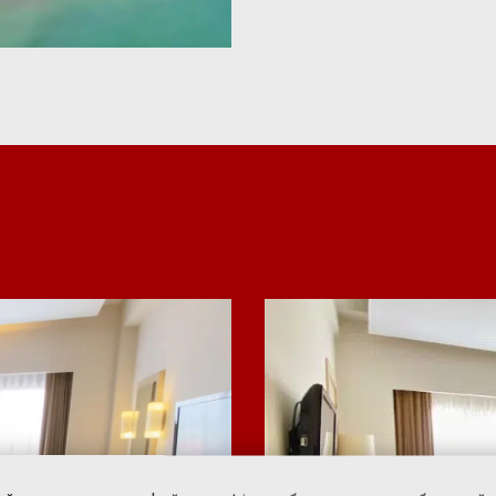
dan
kawasan kuliner Minangk
langsung di website resmi ka