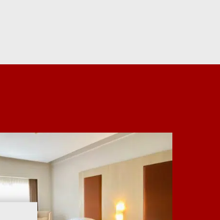
abau
. Untuk pengalaman menginap terbaik, pesan
mi dan dapatkan harga spesial.