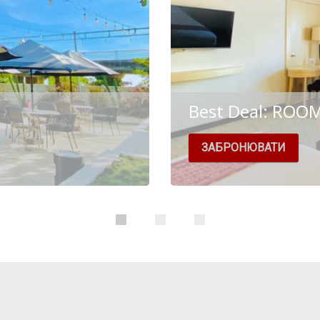
Best Deal: ROO
ЗАБРОНЮВАТИ
. - Free Wi - Fi throughout
Room includes : - Free Wi 
Mineral Water and Coffee 