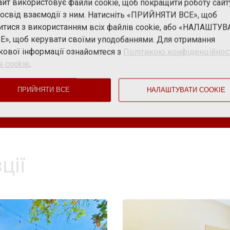
айт використовує файли cookie, щоб покращити роботу сайт
освід взаємодії з ним. Натисніть «ПРИЙНЯТИ ВСЕ», щоб
SUPERIOR TWIN
итися з використанням всіх файлів cookie, або «НАЛАШТУ
E», щоб керувати своїми уподобаннями. Для отримання
ДІЗНАТИСЯ ЦІНУ
кової інформації ознайомтеся з
Політикою конфіденційнос
в cookie
.
ПРИЙНЯТИ ВСЕ
НАЛАШТУВАТИ COOKIE
ції