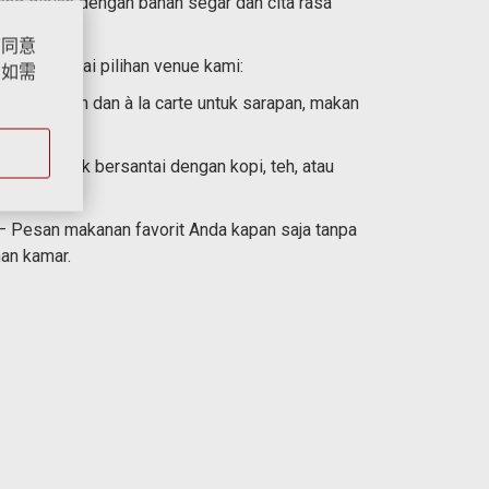
yang diolah dengan bahan segar dan cita rasa
”同意
di berbagai pilihan venue kami:
。如需
 prasmanan dan à la carte untuk sarapan, makan
.
ideal untuk bersantai dengan kopi, teh, atau
 Pesan makanan favorit Anda kapan saja tanpa
an kamar.