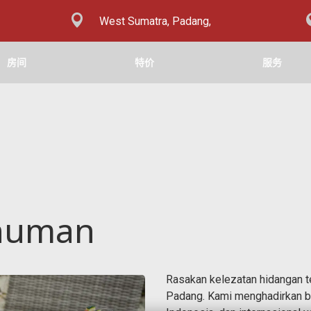
West Sumatra, Padang,
房间
特价
服务
numan
Rasakan kelezatan hidangan t
Padang. Kami menghadirkan b