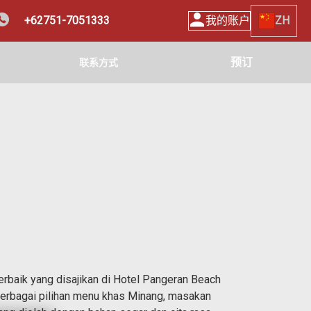
+62751-7051333
我的账户
ZH
预订
联系方式
erbaik yang disajikan di Hotel Pangeran Beach
erbagai pilihan menu khas Minang, masakan