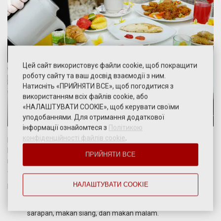
Цей сайт використовує файли cookie, щоб покращити
роботу сайту та ваш досвід взаємодії з ним.
Натисніть «ПРИЙНЯТИ ВСЕ», щоб погодитися з
використанням всіх файлів cookie, або
«НАЛАШТУВАТИ COOKIE», щоб керувати своїми
уподобаннями. Для отримання додаткової
інформації ознайомтеся з
Політикою
конфіденційності файлів cookie
.
Rasakan kelezatan hidangan terbaik yang disajikan di Hotel
Pangeran Beach Padang. Kami menghadirkan berbagai pilihan
ПРИЙНЯТИ ВСЕ
menu khas Minang, masakan Indonesia, dan internasional yang
diolah dengan bahan segar dan cita rasa istimewa.
НАЛАШТУВАТИ COOKIE
Nikmati pengalaman bersantap di berbagai pilihan venue kami:
Restoran Utama
– Sajian prasmanan dan à la carte untuk
sarapan, makan siang, dan makan malam.