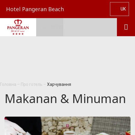
Hotel Pangeran Beach
UK
МЕНЮ
Головна
–
Про готель
–
Харчування
Makanan & Minuman